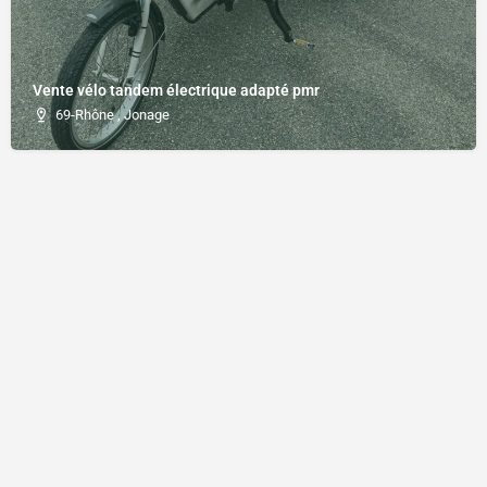
Vente vélo tandem électrique adapté pmr
69-Rhône , Jonage