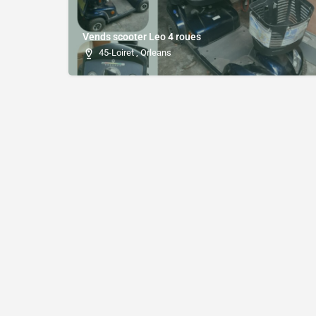
Vends scooter Leo 4 roues
45-Loiret , Orleans