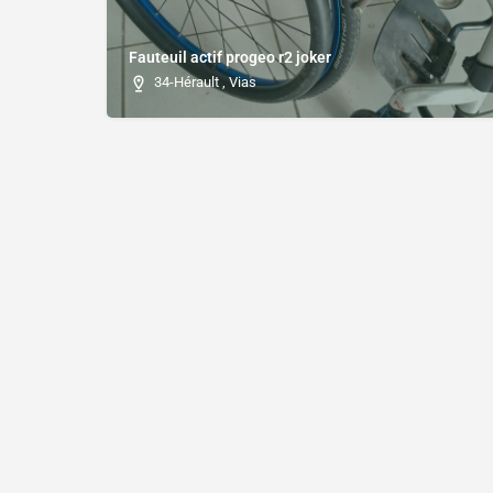
Fauteuil actif progeo r2 joker
34-Hérault , Vias