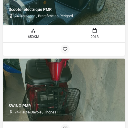
Scooter électrique PMR
24-Dordogne , Brantôme en Périgord
650KM
2018
SWING PMR
74-Haute-Savoie , Thônes