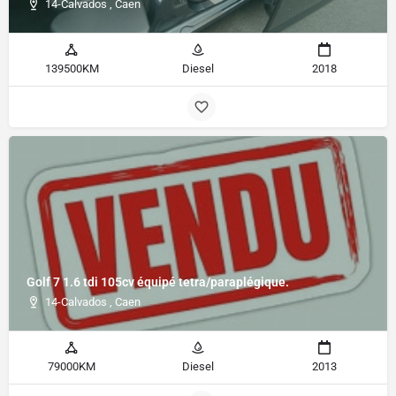
14-Calvados , Caen
139500KM
Diesel
2018
Golf 7 1.6 tdi 105cv équipé tetra/paraplégique.
14-Calvados , Caen
79000KM
Diesel
2013