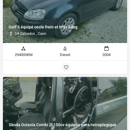
Golf 5 équipé cecle frein et bras Edag
14-Calvados , Caen
294000KM
Diesel
2004
Skoda Octavia Combi 2l 150cv équipée para/tetraplegique