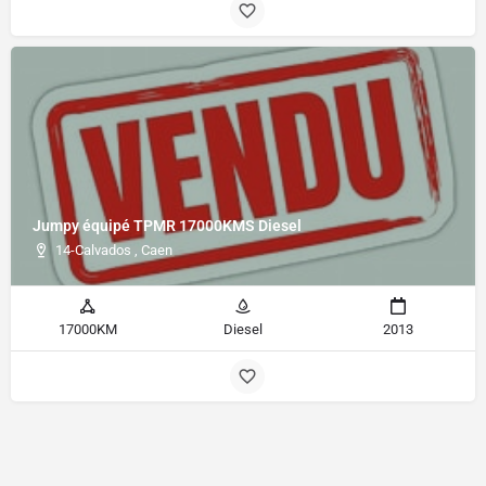
Jumpy équipé TPMR 17000KMS Diesel
14-Calvados , Caen
17000KM
Diesel
2013