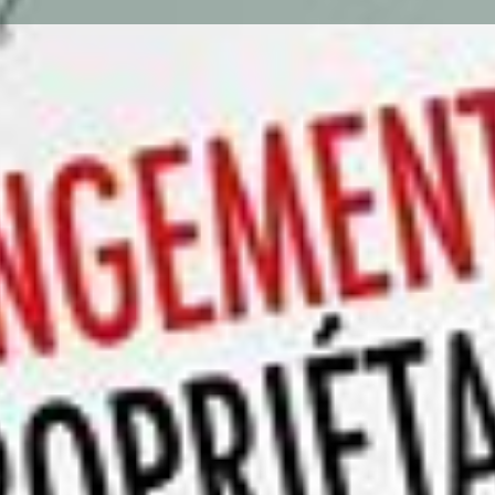
Votre Annonce
Messagerie
Localisatio
Descriptio
- Bon état géné
813.74 € TTC