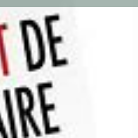
n de l'activité
22-Côtes-d'Armor , 22450 ,
n
ral sauf la batterie qui est à changer. Devis fourni à