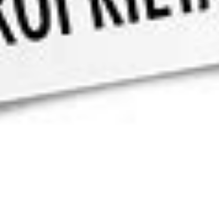
- Acheté en oct
- Il n’est plus
- Pas de cale p
installer une c
- J’avais fait 
l’arrière pour l
- Bascule à 3
- Tablette fou
- Chargeur n
- Ceinture de 
- Accroche ta
- Roues avant
- Possibilité d
- Fournit avec
Visible à KERM