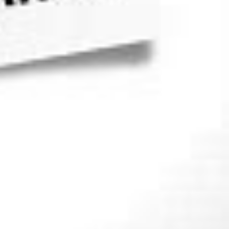
obre 2021 : 8 288,53 € (facture fournie)
 sous garantie.
ied car j’ai dû enlever toutes les housses pour
oque de station assiste pour ma fille polyhandicapée.
monter la double commande (1 sur l’accoudoir + 1 à
’aidant qui pousse).
0°.
rnie.
euf
sécurité.
xi.
 blocables.
e le mettre en manuel.
 tous les manuels.
ARIA SULARD (22).