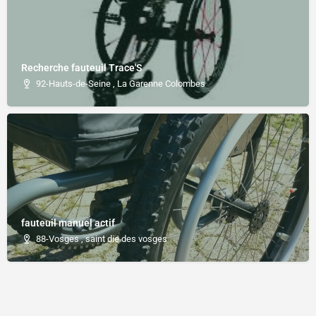
Recherche fauteuil Trace'S
92-Hauts-de-Seine , La Garenne Colombes
fauteuil manuel actif
88-Vosges , saint die des vosges