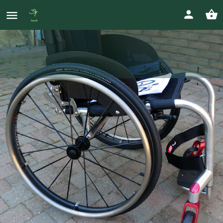
a vendre fauteuil roulant RGK SUB
4 NEUF
Prix
0659395661
6 400
€
eric.lucia.tmv@gmail.com
Votre annonce