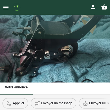
Acekare Yomper
Prix
0628165030
1 200
€
lililavrai@hotmail.com
Votre annonce
Appeler
Envoyer un message
Envoyer un ma