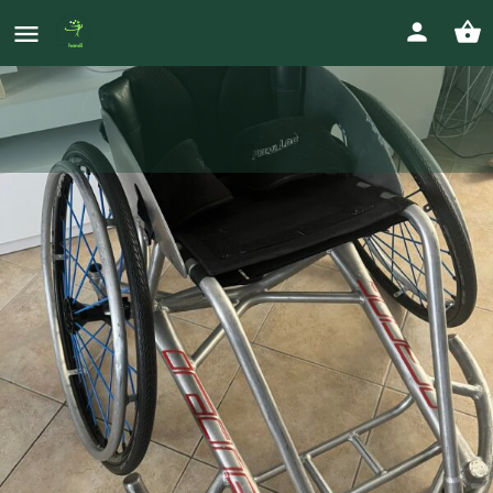
Fauteuil de sport
Prix
1 000
€
Votre Annonce
Envoyer un message direct
Images