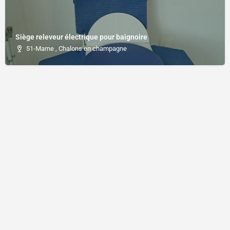
Siège releveur électrique pour baignoire
51-Marne , Chalons en champagne