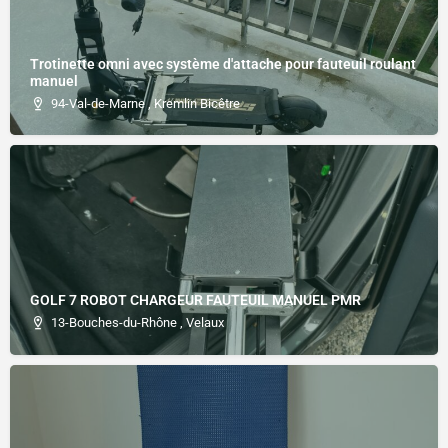
Trotinette omni avec système d'attache pour fauteuil roulant
manuel
94-Val-de-Marne , Kremlin Bicêtre
GOLF 7 ROBOT CHARGEUR FAUTEUIL MANUEL PMR
13-Bouches-du-Rhône , Velaux