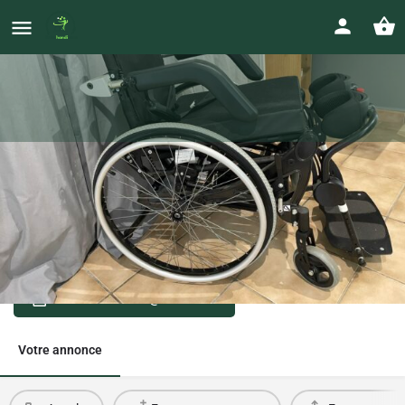
Fauteuil de verticalisation
électrique
Prix
0644353885
2 000
€
romainmunierrct@outlook.fr
Votre annonce