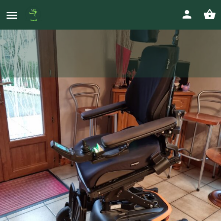
fauteuil FRE
Prix
0647866555
3 000
€
michel.buttigieg@orange.fr
Votre annonce
Appeler
Envoyer un message
Envoyer un ma