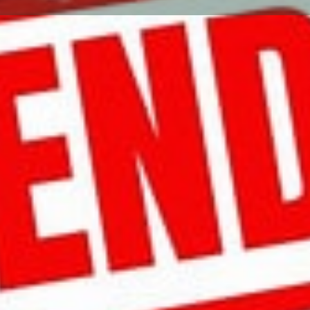
Votre annonce
Envoyer un message
Localisati
Descriptio
Fauteuil Roulan
Benoît système