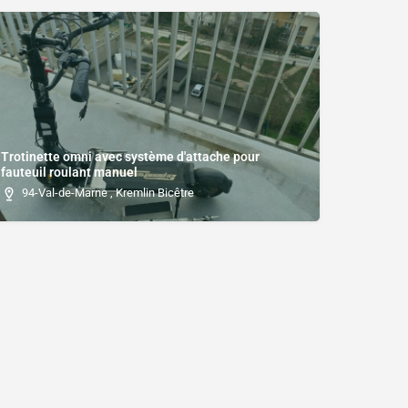
Trotinette omni avec système d'attache pour
fauteuil roulant manuel
94-Val-de-Marne , Kremlin Bicêtre