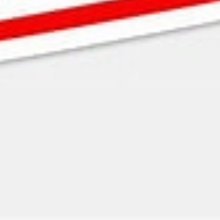
Largeur d'assis
Pour plus de re
Prix
1300
es annonces pourraient vous intéress