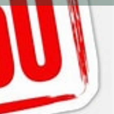
on
81-Tarn, 81300, Graulhet
n
t Actif Küschall en bon état équipé d'une motorisation
 Minotor.