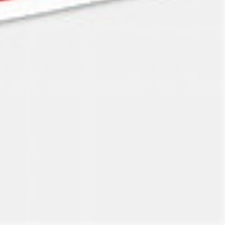
e du Fauteuil 42cm.
nseignements n'hésitez pas à nous contacter
er