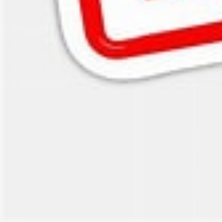
Pro/ Particulier
Particulier
Auteur
Georges81
S