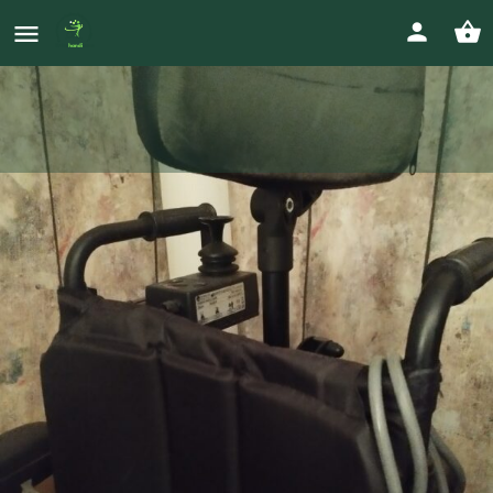
Fauteuil roulant électrique enfant
Prix
0611130061
500
€
Votre annonce
Appeler
Envoyer un message
Gallerie