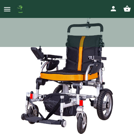
FAUTEUIL ROULANT ELECTRIQUE
NEUF
Prix
0676757488
300
€
asgaldemar@orange.fr
Votre annonce