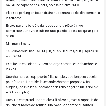
Nous proposons un meublé de tourisme 4* , de plain pied, de 70
m2, d'une capacité de 6 pers, accessible aux P.M.R.
Place de parking en béton drainant donnant accès directement à
la terrasse.
Entrée par une baie à galandage dans la pièce à vivre
comprenant une vraie cuisine, une grande table ainsi qu'un petit
salon.
Minimum 3 nuits.
180 euros/nuit jusqu'au 14 juin, puis 210 euros/nuit jusqu'au 31
aout 2024.
Ensuite un couloir de 120 cm de large dessert les 2 chambres et
les 2 SDE.
Une chambre est équipée de 2 lits simples, que l'on peut accoler
pour faire un lit double, la seconde chambre propose 4 lits
simples, (possibilité sur demande de l'aménager en un lit double
et 2 lits simples).
Une SDE comprend une douche à l'italienne , avec strapontin de
douche et barres de soutien. Une vasque adaptée au fauteuil