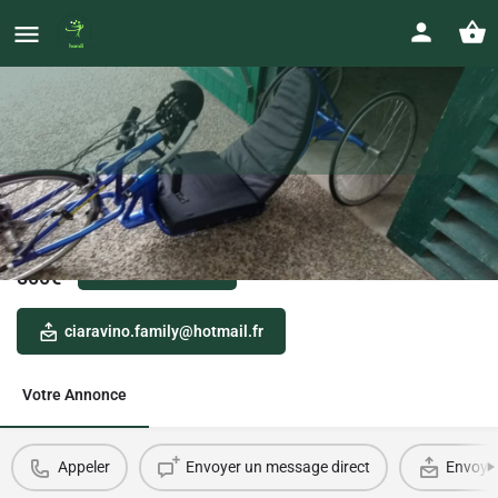
hand-bike
Prix
0687511210
800
€
ciaravino.family@hotmail.fr
Votre Annonce
Appeler
Envoyer un message direct
Envoyer