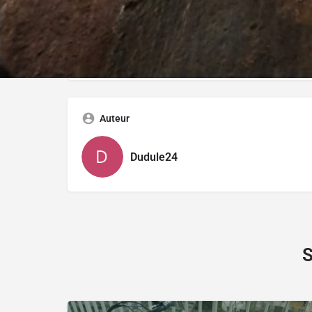
Pro/ Particulier
Particulier
Auteur
Dudule24
S