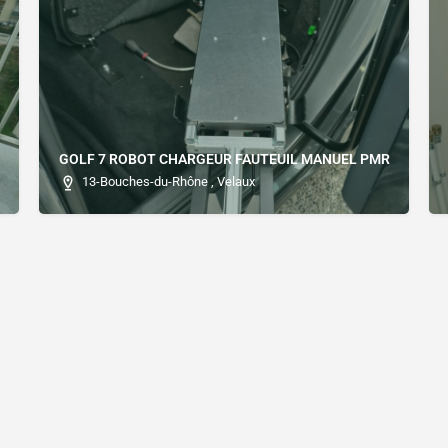
GOLF 7 ROBOT CHARGEUR FAUTEUIL MANUEL PMR
13-Bouches-du-Rhône , Velaux