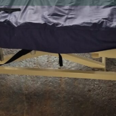
Votre annonce
Appeler
Envoyer un message
Envoyer un mail
Localisati
Descriptio
cause déménagem