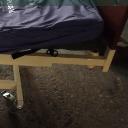
on
24-Dordogne, 24570, Le lardin saint lazare
n
ent vends lit médicalisé avec matelas gonflable