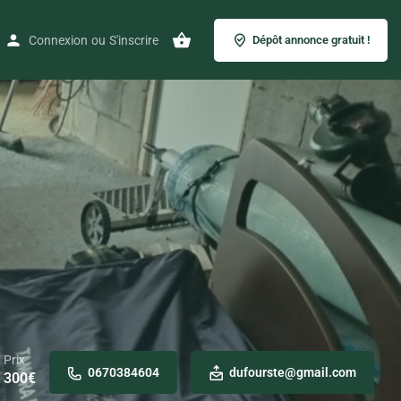
Connexion
ou
S'inscrire
Dépôt annonce gratuit !
Prix
0670384604
dufourste@gmail.com
300
€