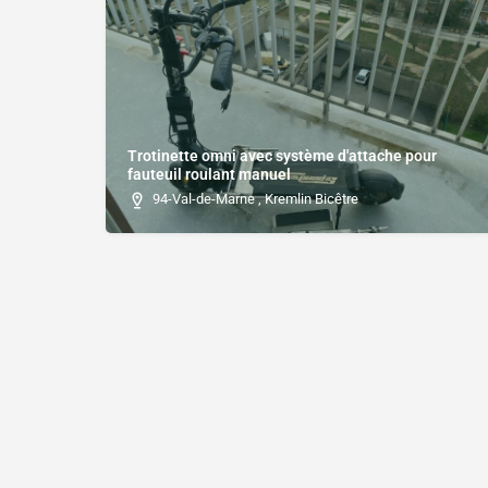
Trotinette omni avec système d'attache pour
fauteuil roulant manuel
94-Val-de-Marne , Kremlin Bicêtre