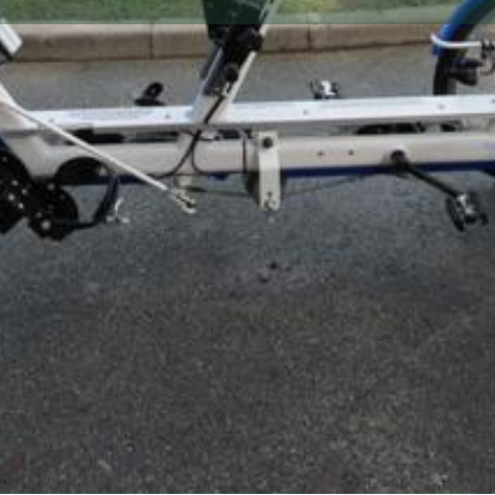
Votre Annonce
Appeler
Envoyer un message
Envoyer un mail
Localisatio
Descriptio
L'association E
Il suffit d'adhé
ce dont vous a