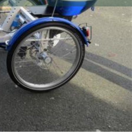
n de l'annonce :
56-Morbihan, 56130, Marzan
n
n Avant Les P'tits Loups prête du matériel.
rer (10€ par an par famille) et vous pouvez emprunter
vez besoin parmis une base de donnée d'une centaine