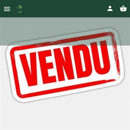
Quadrix Axess Mont Blanc Mobility
Prix
5 000
€
Votre Annonce
Envoyer un message direct
Images