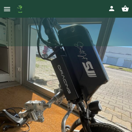
Roue électrique Oracing
Prix
0646167730
2 500
€
charlenelecoguic35000@gmail.com
Votre annonce
Appeler
Envoyer un message
Envoyer un ma