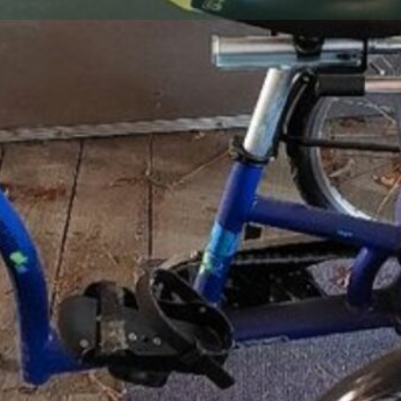
Votre Annonce
Envoyer un message direct
Envoyer un mail
Descriptio
Tricycle Momo e
ergonomique.
Pas de livraiso
A récupérer sur
Localisati