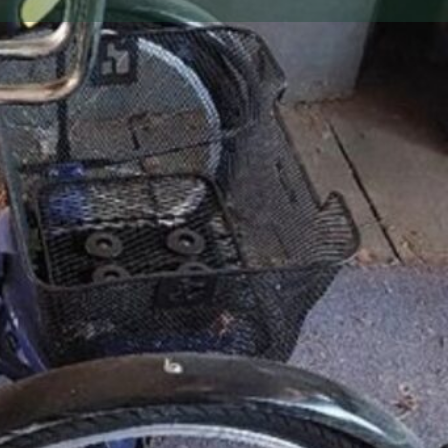
n
nfant taille S en très bon état avec divers accessoires
n possible
 place dans le 67
on de l'annonce