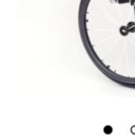
S
Trotinette omni avec système d'attache pour
fauteuil roulant manuel
94-Val-de-Marne , Kremlin Bicêtre