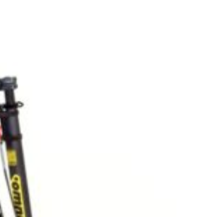
ter 40 standard
droite et frein avant gauche.
r F5S, autonomie de 40km.
 Trotter » de chez Omni = fixation universelle breveté
otoriser son fauteuil roulant en l’attachant à une
rique.
nstallé sur une trottinette Joyor modifiée
éalisée par Omni en lien avec le constructeur) pour une
daptée en fauteuil roulant.
financement par la mdph et mutuelle.