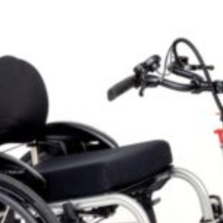
Omni-omni trot
Accélérateur à 
Trotinette joyo
système « Globe
permettant de m
trottinette élect
Le système est i
(modification r
conduite plus a
Possibilité de 
Prix
1250