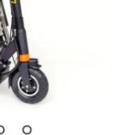
er
Siège releveur électrique pour baignoire
51-Marne , Chalons en champagne