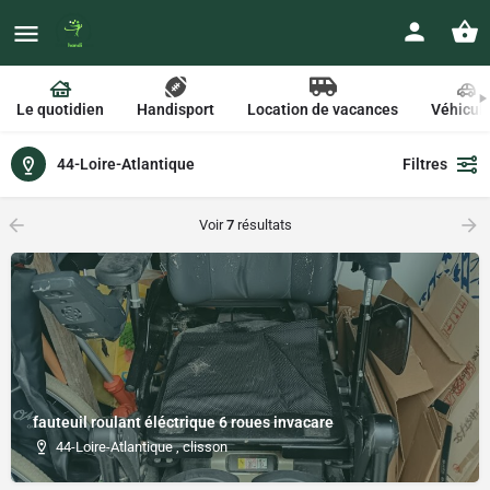
Le quotidien
Handisport
Location de vacances
Véhicul
44-Loire-Atlantique
Filtres
Voir
7
résultats
fauteuil roulant éléctrique 6 roues invacare
44-Loire-Atlantique , clisson