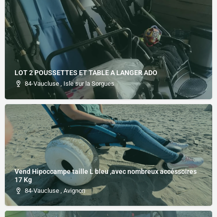
LOT 2 POUSSETTES ET TABLE A LANGER ADO
84-Vaucluse , Isle sur la Sorgues
Vend Hipoccampe taille L bleu ,avec nombreux accéssoires
17 Kg
84-Vaucluse , Avignon