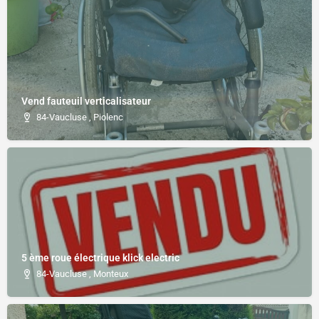
Vend fauteuil verticalisateur
84-Vaucluse , Piolenc
5 ème roue électrique klick electric
84-Vaucluse , Monteux