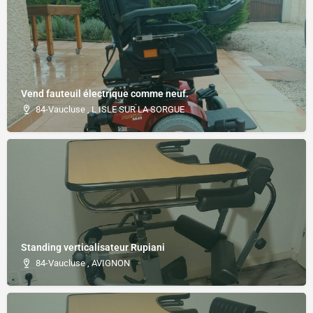
Vend fauteuil électrique comme neuf.
84-Vaucluse , L ISLE SUR LA SORGUE
Standing verticalisateur Rupiani
84-Vaucluse , AVIGNON