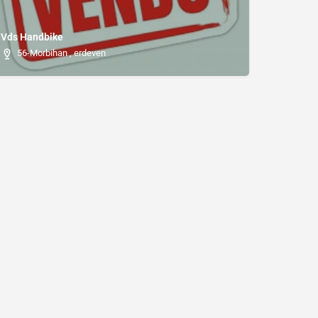
Vds Handbike
56-Morbihan , erdeven