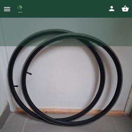
pneus fauteuil manuel
Prix
06.83.75.01.47
15
€
ericdjeddileger@gmail.com
Votre annonce
Appeler
Envoyer un message
Envoyer un ma