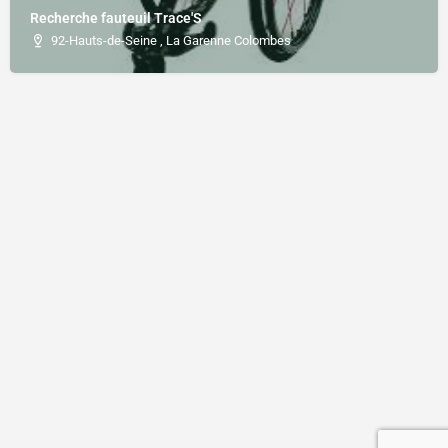
Recherche fauteuil Trace'S
92-Hauts-de-Seine , La Garenne Colombes