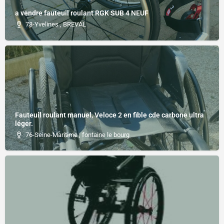
a vendre fauteuil roulant RGK SUB 4 NEUF
78-Yvelines , BREVAL
Fauteuil roulant manuel, Veloce 2 en fible cde carbone ultra
léger.
76-Seine-Maritime , fontaine le bourg