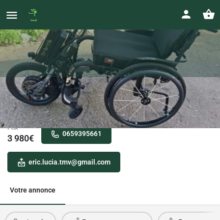
a vendre fauteuil roulant apex avec
roue électrique Batex
Prix
0659395661
3 980
€
eric.lucia.tmv@gmail.com
Votre annonce