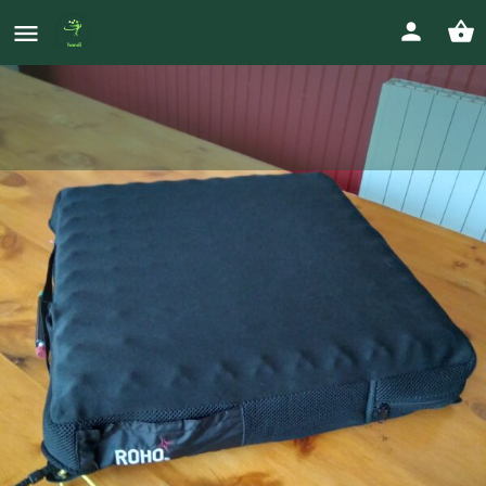
COUSSIN anti-escarres pour
fauteuil roulant
Prix
0647042898
250
€
philippe.verdonck@free.fr
Votre annonce