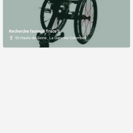
Recherche fauteuil Trace'S
92-Hauts-de-Seine , La Garenne Colombes