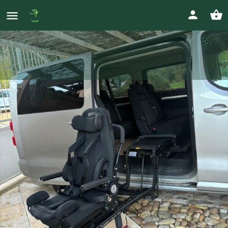
FAUTEUIL CARONY TURNY EVO
CLASSIC 12''
Prix
0689983629
tita1026@yahoo.fr
3 500
€
Votre annonce
Appeler
Envoyer un message
Envoyer un ma