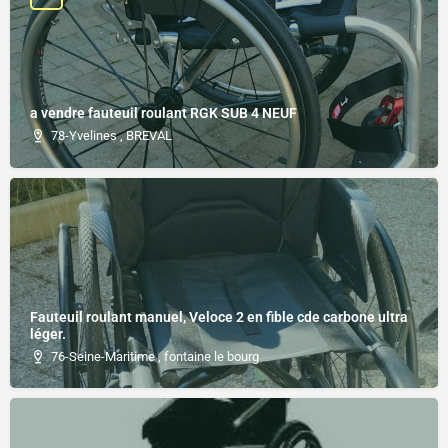
a vendre fauteuil roulant RGK SUB 4 NEUF
78-Yvelines , BREVAL
Fauteuil roulant manuel, Veloce 2 en fible cde carbone ultra
léger.
76-Seine-Maritime , fontaine le bourg