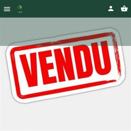
Fauteuil Kuschall K Séries - 2024
Prix
1 900
€
Votre annonce
Envoyer un message
Gallerie