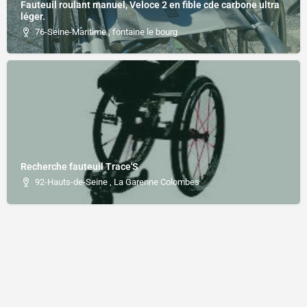
Fauteuil roulant manuel, Veloce 2 en fible cde carbone ultra
léger.
76-Seine-Maritime , fontaine le bourg
Recherche fauteuil Trace'S
92-Hauts-de-Seine , La Garenne Colombes