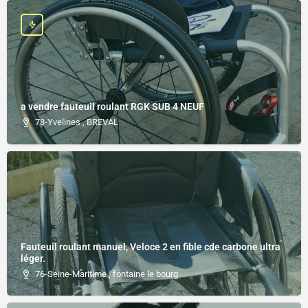
a vendre fauteuil roulant RGK SUB 4 NEUF
78-Yvelines , BREVAL
Fauteuil roulant manuel, Veloce 2 en fible cde carbone ultra
léger.
76-Seine-Maritime , fontaine le bourg