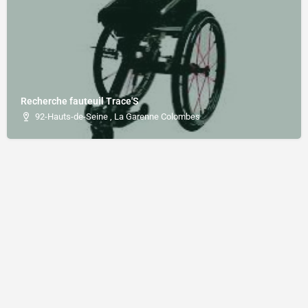
Recherche fauteuil Trace'S
92-Hauts-de-Seine , La Garenne Colombes