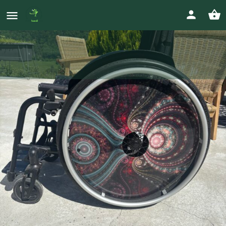
Fauteuil manuel
Prix
FR +33
depaloaurelie@yahoo.fr
400
€
Votre annonce
Appeler
Envoyer un message
Envoyer un ma
Gallerie