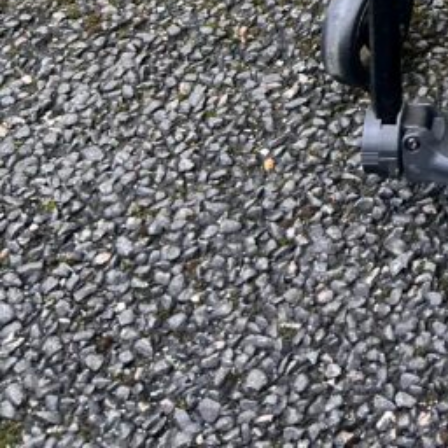
S
a vendre fauteuil roulant RGK SUB 4 NEUF
78-Yvelines , BREVAL