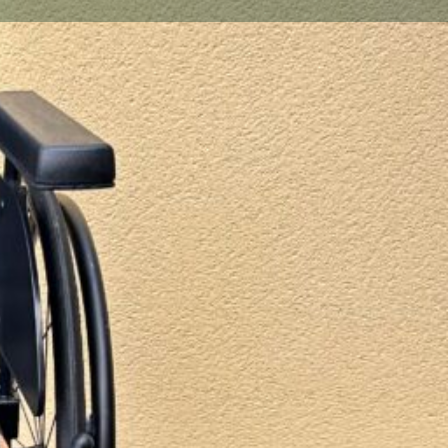
on
33-Gironde, 33160, SAINT MEDARD EN JALLES
n
t actif pliant TRIGO T VERMEIREN
et avec facture Harmonie médicale