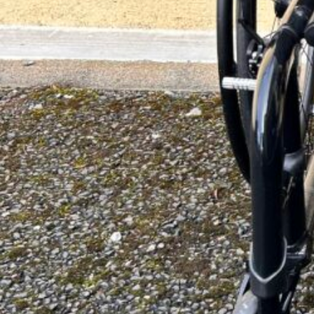
Pro/ Particulier
Particulier
Auteur
elodietdl