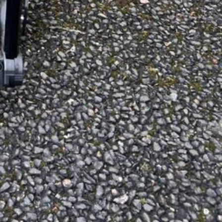
er
Recherche fauteuil Trace'S
92-Hauts-de-Seine , La Garenne Colombes