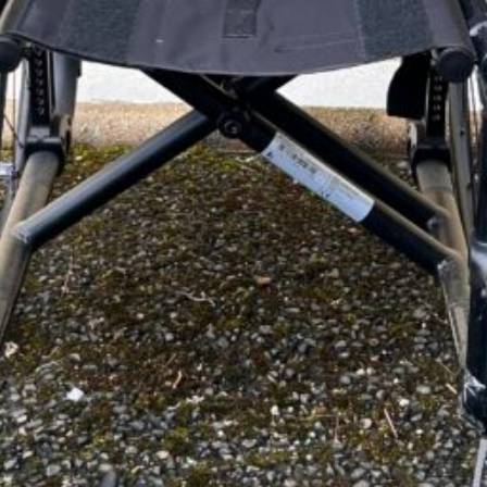
Utiliser 4 mois 
Caractéristiques
Coloris châssis 
-Assise 40x40, 
réfléchissantes
- hauteur sol / 
- Accoudoirs aj
• Repose-pieds
fixes - 12 cm
- Roues avant 4
- Roues arrière 
- Freins à pous
Valeur neuf 20
Prix