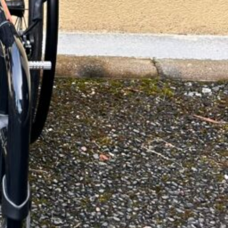
en intérieur uniquement.
 :
noir brillant
Nylon -toile réglable ne tension avec bandes
assise 38,5 cm
ustables en hauteur
 amovibles et escamotables -Poignées de poussée
"
24"
ser
00€