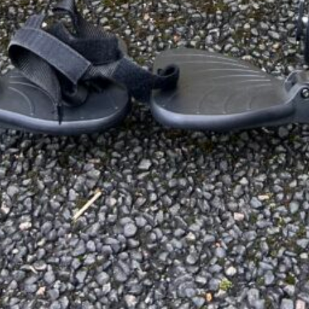
1200
es annonces pourraient vous intéress
Fauteuil roulant manuel, Veloce 2 en fible cde
carbone ultra léger.
76-Seine-Maritime , fontaine le bourg