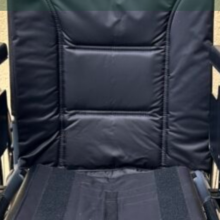
Votre annonce
Envoyer un message
Envoyer un mail
Localisati
Descriptio
Fauteuil roulan
Sous garantie 