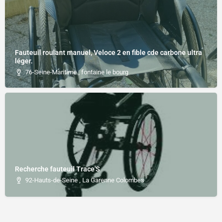
Fauteuil roulant manuel, Veloce 2 en fible cde carbone ultra
léger.
76-Seine-Maritime , fontaine le bourg
Recherche fauteuil Trace'S
92-Hauts-de-Seine , La Garenne Colombes