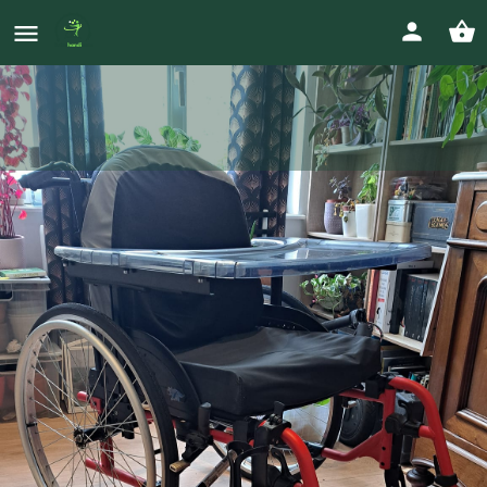
Fauteuil Roulant Invacare Action 4
GN avec coussins, tablesse, porte-
gobelet
Prix
0744984729
115
€
luciedailliet@gmail.com
Votre annonce