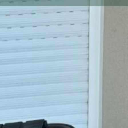
on
13-Bouches-du-Rhône, 13260, Cassis
n
t pliant Krypton F