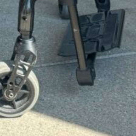
er
Recherche fauteuil Trace'S
92-Hauts-de-Seine , La Garenne Colombes