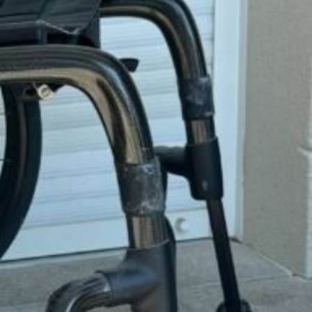
boue et palettes carbone, roue proton, main courante
anti bascule droite.
5€
e la plus avancée, le plus beau design et les matériaux
ts le Krypton F est un fauteuil roulant carbone pliant
èreté, résistance, réglages et une incroyable fuidité de
e seulement 5,8 kg (poids de transport), le Krypton F
 des fauteuils roulants pliants grâce à l'utilisation du
l'aérospatial.
 croisillon en carbone est imperceptible sous l'assise
nomique d’une valeur de 100€ compris.
entaires disponibles.