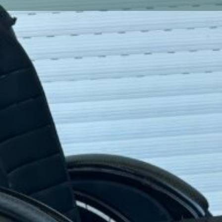
Votre annonce
Appeler
Envoyer un message
Envoyer un mail
Localisati
Descriptio
Fauteuil roulan