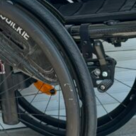
Dossier, garde 
elipse, roulette 
Prix neuf : 569
Avec l'ingénieri
les plus innovan
qui regroupe lég
conduite.
Avec un poids d
est le plus léger
carbone issu de 
Le design de son
!
+ coussin ergo
Photos supplém
Prix