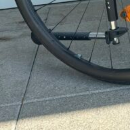
S
a vendre fauteuil roulant RGK SUB 4 NEUF
78-Yvelines , BREVAL