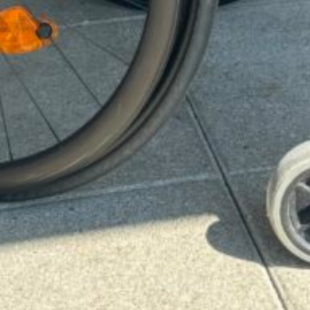
2000
es annonces pourraient vous intéress
Fauteuil roulant manuel, Veloce 2 en fible cde
carbone ultra léger.
76-Seine-Maritime , fontaine le bourg