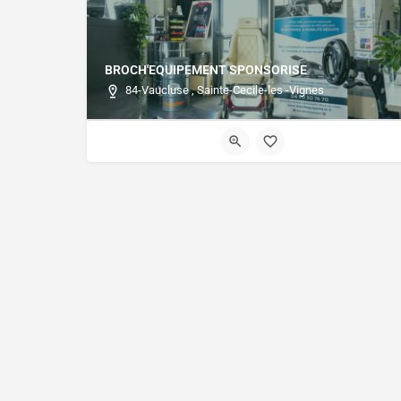
BROCH'EQUIPEMENT SPONSORISE
84-Vaucluse , Sainte-Cecile-les -Vignes