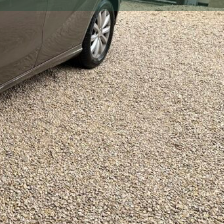
l
rcedes classe B moteur 156 ch en boîte automatique.
bon état avec aménagement conduite pour personne