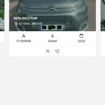
BERLINGO PMR
61-Orne , MESSEI
51300KM
Diesel
2020