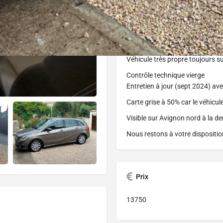
handicapée.
Vous disposerez d’un accéléra
électronique) et du frein à main
stationnement.
Véhicule très propre toujours s
Contrôle technique vierge
Entretien à jour (sept 2024) a
Carte grise à 50% car le véhicul
Visible sur Avignon nord à la d
Nous restons à votre dispositio
Prix
13750