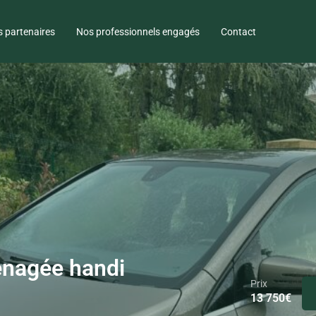
 partenaires
Nos professionnels engagés
Contact
énagée handi
Prix
13 750
€