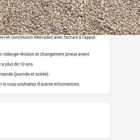
teur au volant (déconnectable sur commande
 (côté droit) permettant également le frein de
uivi en concession Mercedes avec facture à l’appui.
vec vidange révision et changement pneus avant
e a plus de 10 ans
emande (journée et soirée).
n si vous souhaitez d’autres informations