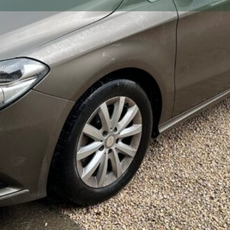
Votre Annonce
Téléphoner
Envoyer un message
Envoyer un emai
Kilométrage
96000
Description
Bonjour
Nous vendons cette superbe Me
Excellente auto dans un très 