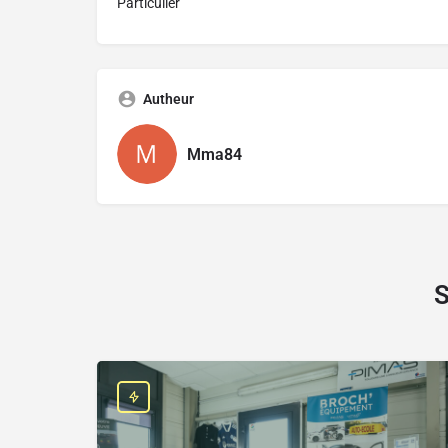
Particulier
Autheur
Mma84
S