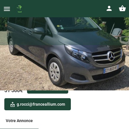
Mercedes Classe V COMPACT 220
D EXECUTIVE aménagé TPMR
Handicapé
Prix
0673678809
51 500
€
g.rocci@franceallium.com
Votre Annonce