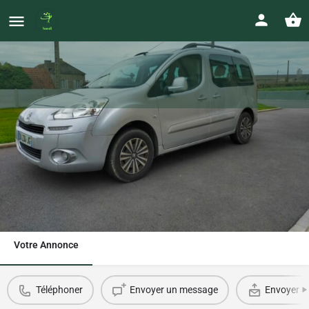
Peugeot Partner TPMR
Prix
0611252263
22 500
€
flotim0969@orange.fr
Votre Annonce
Téléphoner
Envoyer un message
Envoyer u