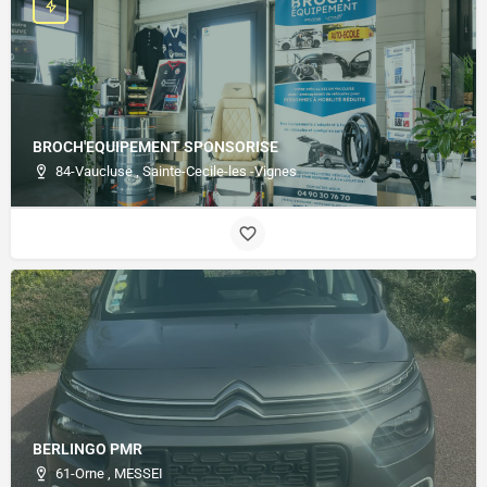
BROCH'EQUIPEMENT SPONSORISE
84-Vaucluse , Sainte-Cecile-les -Vignes
BERLINGO PMR
61-Orne , MESSEI