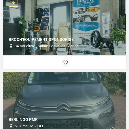
BROCH'EQUIPEMENT SPONSORISE
84-Vaucluse , Sainte-Cecile-les -Vignes
BERLINGO PMR
61-Orne , MESSEI