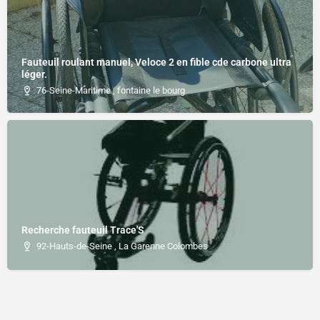
Fauteuil roulant manuel, Veloce 2 en fible cde carbone ultra
léger.
76-Seine-Maritime , fontaine le bourg
Recherche fauteuil Trace'S
92-Hauts-de-Seine , La Garenne Colombes