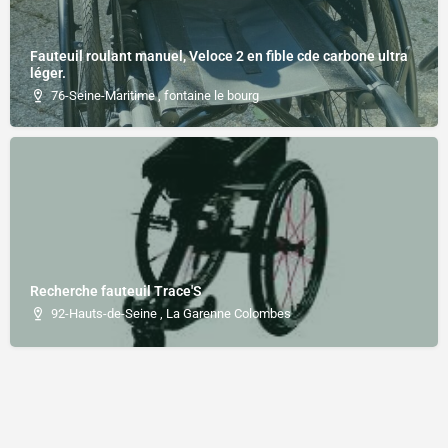
Fauteuil roulant manuel, Veloce 2 en fible cde carbone ultra
léger.
76-Seine-Maritime , fontaine le bourg
Recherche fauteuil Trace'S
92-Hauts-de-Seine , La Garenne Colombes