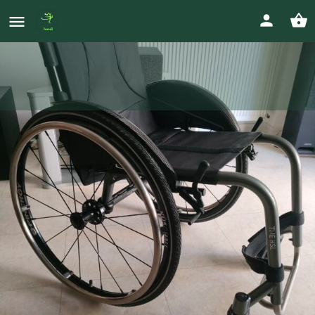
Vends fauteuil roulant actif
Kuschall KSL
Prix
0681167365
1 500
€
serechristophe@sfr.fr
Votre annonce