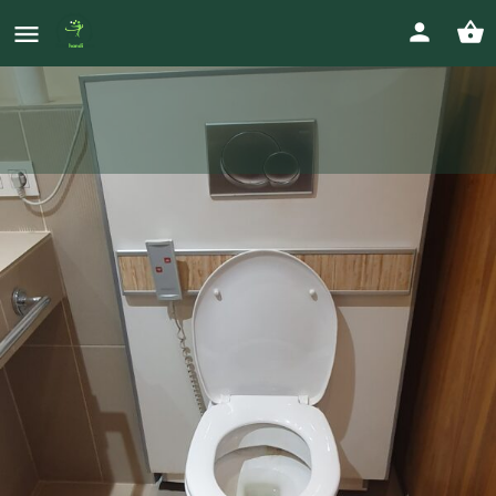
WC PMR à hauteur réglable
électrique
Prix
nico.raillard@gmail.com
3 500
€
Votre annonce
Envoyer un message
Envoyer un mail